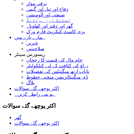
برقی موٹر
دفاع اور تیل اور گیس
صنعتی اور آٹومیشن
لفٹنگ اور ہولڈنگ
گھر اور دفتر اور کھلونا۔
پری کاسٹ کنکریٹ فارم ورک
ہمارے بارے میں
خبریں
صلاحیتیں
ریسورس سینٹر
خام مال کی قیمت کا رجحان
بہاؤ کی کثافت کے لیے کیلکولیٹر
نایاب ارتھ میگنیٹس کی تفصیلات
ڈی میگنیٹائزیشن منحنی خطوط
بلاگ
اکثر پوچھے گئے سوالات
ہم سے رابطہ کریں۔
اکثر پوچھے گئے سوالات
گھر
اکثر پوچھے گئے سوالات