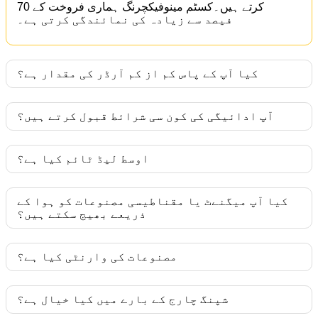
کرتے ہیں۔کسٹم مینوفیکچرنگ ہماری فروخت کے 70
فیصد سے زیادہ کی نمائندگی کرتی ہے۔
کیا آپ کے پاس کم از کم آرڈر کی مقدار ہے؟
آپ ادائیگی کی کون سی شرائط قبول کرتے ہیں؟
اوسط لیڈ ٹائم کیا ہے؟
کیا آپ میگنےٹ یا مقناطیسی مصنوعات کو ہوا کے
ذریعے بھیج سکتے ہیں؟
مصنوعات کی وارنٹی کیا ہے؟
شپنگ چارج کے بارے میں کیا خیال ہے؟