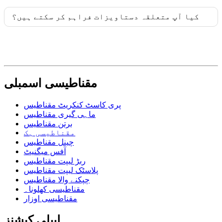
کیا آپ متعلقہ دستاویزات فراہم کر سکتے ہیں؟
مقناطیسی اسمبلی
پری کاسٹ کنکریٹ مقناطیس
ماہی گیری مقناطیس
برتن مقناطیس
مقناطیسی ہک
چینل مقناطیس
آفس میگنیٹ
ربڑ لیپت مقناطیس
پلاسٹک لیپت مقناطیس
چپکنے والا مقناطیس
مقناطیسی کھلونا۔
مقناطیسی اوزار
ایپلی کیشنز