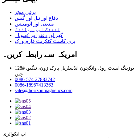
برقی موٹر
دفاع اور تیل اور گیس
صنعتی اور آٹومیشن
لفٹنگ اور ہولڈنگ
گھر اور دفتر اور کھلونا۔
پری کاسٹ کنکریٹ فارم ورک
امریکہ سے رابطہ کریں۔
128# بوزینگ ایسٹ روڈ، وانگچون انڈسٹریل پارک زون، ننگبو،
چین
0086-574-27883742
0086-18957413363
sales@horizonmagnetics.com
اب انکوائری