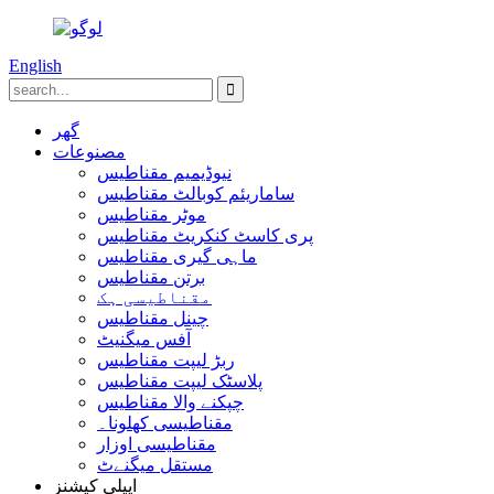
English
گھر
مصنوعات
نیوڈیمیم مقناطیس
ساماریئم کوبالٹ مقناطیس
موٹر مقناطیس
پری کاسٹ کنکریٹ مقناطیس
ماہی گیری مقناطیس
برتن مقناطیس
مقناطیسی ہک
چینل مقناطیس
آفس میگنیٹ
ربڑ لیپت مقناطیس
پلاسٹک لیپت مقناطیس
چپکنے والا مقناطیس
مقناطیسی کھلونا۔
مقناطیسی اوزار
مستقل میگنےٹ
ایپلی کیشنز