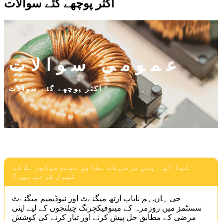
اکثر پوچھے گئے سوالات
عمومی سوالات
اکثر پوچھے گئے سوالات
کیا آپ اپنی مرضی کے مطابق مینوفیکچرنگ کو
قبول کرتے ہیں؟
جی ہاں.ہم نایاب ارتھ میگنےٹ اور نیوڈیمیم میگنےٹ
سسٹمز میں روزمرہ کے مینوفیکچرنگ چیلنجوں کے لیے اپنی
مرضی کے مطابق حل پیش کرنے اور تیار کرنے کی کوشش