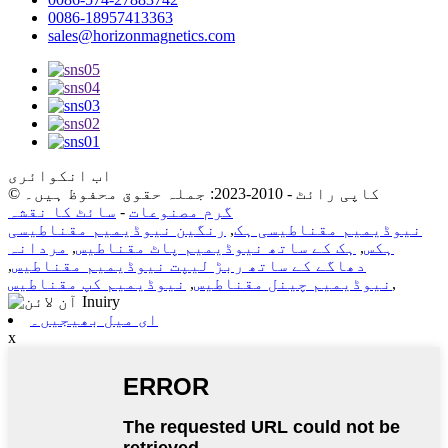
0086-18957413363
sales@horizonmagnetics.com
اب انکوائری
© کاپی رائٹ - 2010-2023: جملہ حقوق محفوظ ہیں۔
گرم مصنوعات
-
سائٹ کا نقشہ
نیوڈیمیم مقناطیسی ہک
,
رنگین نیوڈیمیم مقناطیسی
ہکس
,
ہک کے ساتھ نیوڈیمیم پاٹ مقناطیس
,
مردانہ
دھاگے کے ساتھ ربڑ لیپت نیوڈیمیم مقناطیس
,
,
نیوڈیمیم چینل مقناطیس
,
نیوڈیمیم کپ مقناطیس
ای میل بھیجیں۔
x