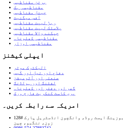
برتن مقناطیس
مقناطیسی ہک
چینل مقناطیس
آفس میگنیٹ
ربڑ لیپت مقناطیس
پلاسٹک لیپت مقناطیس
چپکنے والا مقناطیس
مقناطیسی کھلونا۔
مقناطیسی اوزار
ایپلی کیشنز
الیکٹرک موٹر
دفاع اور تیل اور گیس
صنعتی اور آٹومیشن
لفٹنگ اور ہولڈنگ
گھر اور دفتر اور کھلونا۔
پری کاسٹ کنکریٹ فارم ورک
امریکہ سے رابطہ کریں۔
128# بوزینگ ایسٹ روڈ، وانگچون انڈسٹریل پارک
زون، ننگبو، چین
0086-574-27883742