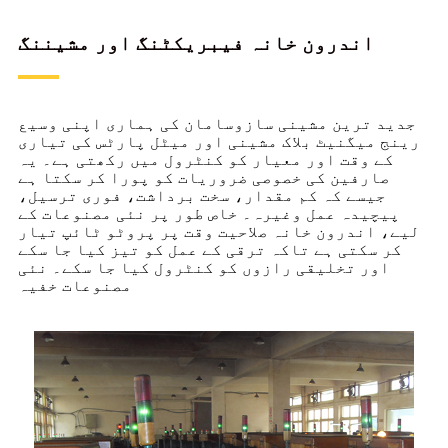
اندرون خانہ فیبریکٹنگ اور مشیننگ
جدید ترین مشینی سازوسامان کی ہماری اپنی وسیع
رینج میگنیٹ بلاک مشینی اور میٹل پارٹس کی تیاری
کے وقت اور معیار کو کنٹرول میں رکھتی ہے۔ یہ
صارفین کی خصوصی ضروریات کو پورا کر سکتا ہے
جیسے کہ کم مقدار، سخت برداشت، فوری ترسیل،
پیچیدہ عمل وغیرہ۔ خاص طور پر نئی مصنوعات کے
لیے، اندرون خانہ صلاحیت وقت پر پروٹو ٹائپ تیار
کر سکتی ہے تاکہ ترقی کے عمل کو تیز کیا جا سکے
اور تخلیقی رازوں کو کنٹرول کیا جا سکے۔ نئی
مصنوعات خفیہ