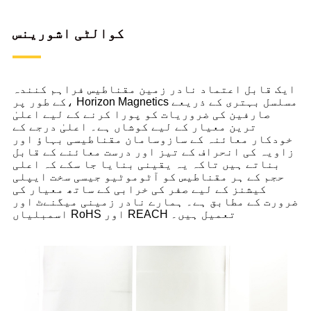
کوالٹی اشورینس
ایک قابل اعتماد نادر زمین مقناطیس فراہم کنندہ
کے طور پر، Horizon Magnetics مسلسل بہتری کے ذریعے
صارفین کی ضروریات کو پورا کرنے کے لیے اعلیٰ
ترین معیار کے لیے کوشاں ہے۔ اعلیٰ درجے کے
خودکار معائنہ کے سازوسامان مقناطیسی بہاؤ اور
زاویہ کی انحراف کے تیز اور درست معائنے کے قابل
بناتے ہیں تاکہ یہ یقینی بنایا جا سکے کہ اعلی
حجم کے ہر مقناطیس کو آٹوموٹیو جیسی سخت ایپلی
کیشنز کے لیے صفر کی خرابی کے ساتھ معیار کی
ضرورت کے مطابق ہے۔ ہمارے نادر زمینی میگنےٹ اور
اسمبلیاں RoHS اور REACH تعمیل ہیں۔