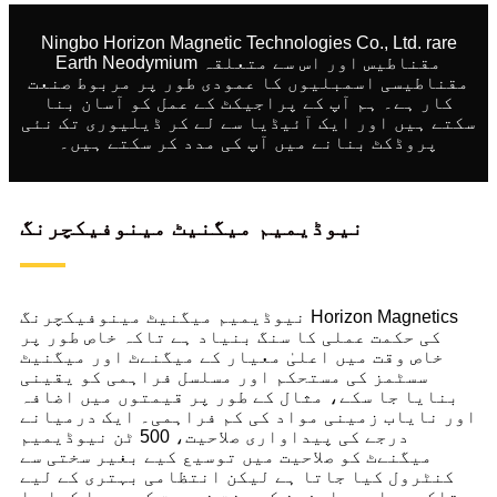
Ningbo Horizon Magnetic Technologies Co., Ltd. rare
Earth Neodymium مقناطیس اور اس سے متعلقہ
مقناطیسی اسمبلیوں کا عمودی طور پر مربوط صنعت
کار ہے۔ ہم آپ کے پراجیکٹ کے عمل کو آسان بنا
سکتے ہیں اور ایک آئیڈیا سے لے کر ڈیلیوری تک نئی
پروڈکٹ بنانے میں آپ کی مدد کر سکتے ہیں۔
نیوڈیمیم میگنیٹ مینوفیکچرنگ
نیوڈیمیم میگنیٹ مینوفیکچرنگ Horizon Magnetics
کی حکمت عملی کا سنگ بنیاد ہے تاکہ خاص طور پر
خاص وقت میں اعلیٰ معیار کے میگنےٹ اور میگنیٹ
سسٹمز کی مستحکم اور مسلسل فراہمی کو یقینی
بنایا جا سکے، مثال کے طور پر قیمتوں میں اضافہ
اور نایاب زمینی مواد کی کم فراہمی۔ ایک درمیانے
درجے کی پیداواری صلاحیت، 500 ٹن نیوڈیمیم
میگنےٹ کو صلاحیت میں توسیع کیے بغیر سختی سے
کنٹرول کیا جاتا ہے لیکن انتظامی بہتری کے لیے
تاکہ ہمارے صارفین کی سخت ضرورت کو پورا کیا جا