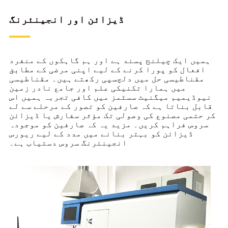
ڈیزائن اور انجینئرنگ
ہمیں ایک چیلنج پسند ہے اور ہم گاہکوں کے منفرد
افعال کو پورا کرنے کے لیے اپنی مرضی کے مطابق
مقناطیسی حل میں دلچسپی رکھتے ہیں۔ مقناطیسی
میں ہمارا تکنیکی علم اور جامع نادر زمین
نیوڈیمیم میگنیٹ سسٹمز میں کافی تجربہ ہمیں اس
قابل بناتا ہے کہ صارفین کو تصور کے مرحلے سے لے
کر حتمی مصنوع کی وصولی تک مؤثر سفارش یا ڈیزائن
سروس فراہم کریں۔ مزید یہ کہ صارفین کو موجودہ
ڈیزائن کو بہتر بنانے میں مدد کے لیے ریورس
انجینئرنگ سروس دستیاب ہے۔