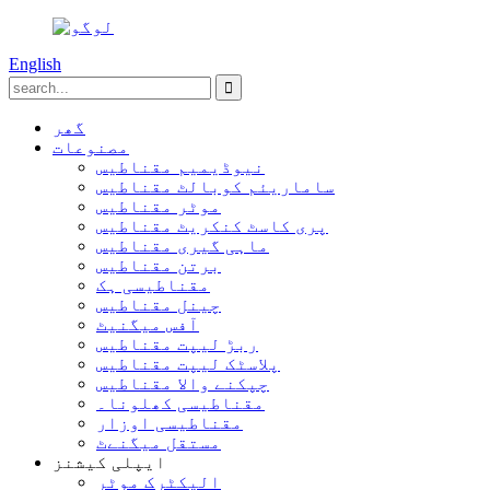
English
گھر
مصنوعات
نیوڈیمیم مقناطیس
ساماریئم کوبالٹ مقناطیس
موٹر مقناطیس
پری کاسٹ کنکریٹ مقناطیس
ماہی گیری مقناطیس
برتن مقناطیس
مقناطیسی ہک
چینل مقناطیس
آفس میگنیٹ
ربڑ لیپت مقناطیس
پلاسٹک لیپت مقناطیس
چپکنے والا مقناطیس
مقناطیسی کھلونا۔
مقناطیسی اوزار
مستقل میگنےٹ
ایپلی کیشنز
الیکٹرک موٹر