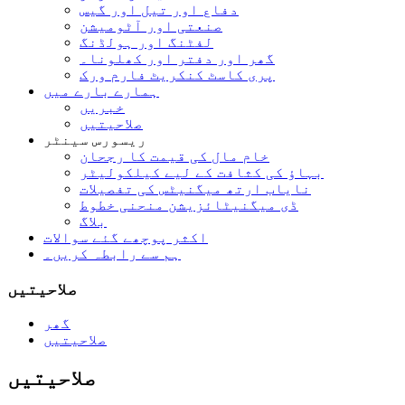
دفاع اور تیل اور گیس
صنعتی اور آٹومیشن
لفٹنگ اور ہولڈنگ
گھر اور دفتر اور کھلونا۔
پری کاسٹ کنکریٹ فارم ورک
ہمارے بارے میں
خبریں
صلاحیتیں
ریسورس سینٹر
خام مال کی قیمت کا رجحان
بہاؤ کی کثافت کے لیے کیلکولیٹر
نایاب ارتھ میگنیٹس کی تفصیلات
ڈی میگنیٹائزیشن منحنی خطوط
بلاگ
اکثر پوچھے گئے سوالات
ہم سے رابطہ کریں۔
صلاحیتیں
گھر
صلاحیتیں
صلاحیتیں