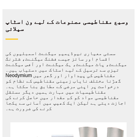
وسیع مقناطیسی مصنوعات کے لیے ون اسٹاپ
سپلائی
سستی معیاری نیوڈیمیم میگنےٹ اسمبلیوں کی
اقسام اور سائز جیسے فشنگ میگنےٹ، شٹرنگ
میگنےٹ، پاٹ میگنےٹ، ہک میگنےٹ اور آفس میگنےٹ
تیزی سے ترسیل کے لیے اسٹاک میں دستیاب ہیں۔
Neodymium مقناطیس کی پیداوار اور گھر میں
گھڑنا مختلف نایاب زمینی مقناطیس کے نظام کو
درخواست پر اپنی مرضی کے مطابق بنا سکتا ہے۔
مقناطیسیات میں مہارت ہمیں دیگر مستقل
مقناطیسی مواد کو کم مقدار میں حاصل کرنے کی
اجازت دیتی ہے لیکن ایک کھیپ میں آسانی سے یکجا
کرنے کی ضرورت ہے۔