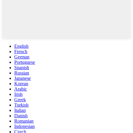
English
French
German
Portuguese
Spanish
Russian
Japanese
Korean
Arabic
Irish
Greek
Turkish
Italian
Danish
Romanian
Indonesian
Czech