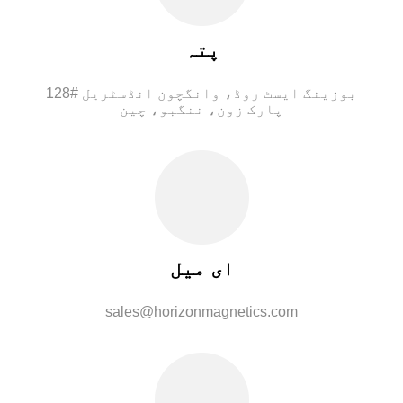
پتہ
128# بوزینگ ایسٹ روڈ، وانگچون انڈسٹریل
پارک زون، ننگبو، چین
ای میل
sales@horizonmagnetics.com