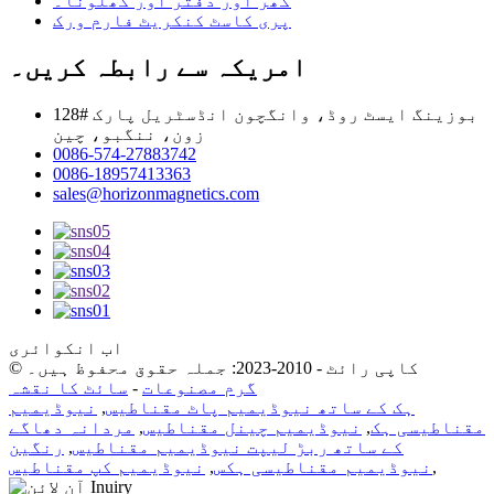
گھر اور دفتر اور کھلونا۔
پری کاسٹ کنکریٹ فارم ورک
امریکہ سے رابطہ کریں۔
128# بوزینگ ایسٹ روڈ، وانگچون انڈسٹریل پارک
زون، ننگبو، چین
0086-574-27883742
0086-18957413363
sales@horizonmagnetics.com
اب انکوائری
© کاپی رائٹ - 2010-2023: جملہ حقوق محفوظ ہیں۔
گرم مصنوعات
-
سائٹ کا نقشہ
ہک کے ساتھ نیوڈیمیم پاٹ مقناطیس
,
نیوڈیمیم
مقناطیسی ہک
,
نیوڈیمیم چینل مقناطیس
,
مردانہ دھاگے
کے ساتھ ربڑ لیپت نیوڈیمیم مقناطیس
,
رنگین
,
نیوڈیمیم مقناطیسی ہکس
,
نیوڈیمیم کپ مقناطیس