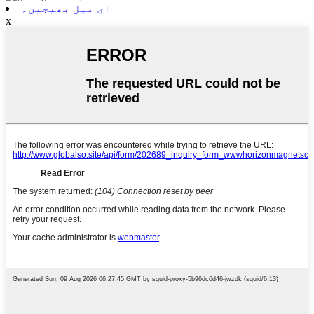
ای میل بھیجیں۔
x