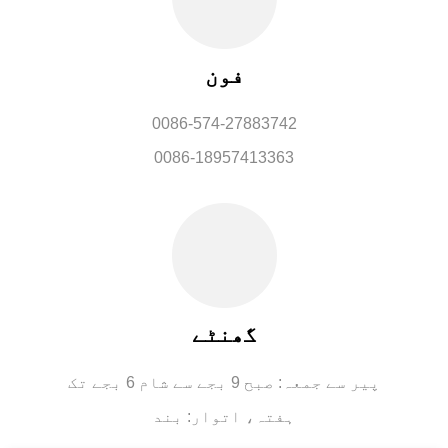
فون
0086-574-27883742
0086-18957413363
گھنٹے
پیر سے جمعہ: صبح 9 بجے سے شام 6 بجے تک
ہفتہ، اتوار: بند