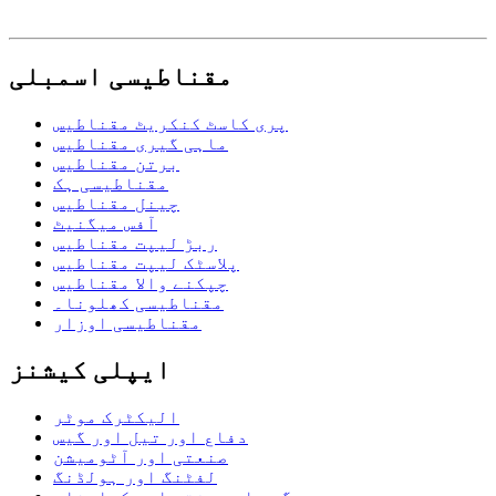
مقناطیسی اسمبلی
پری کاسٹ کنکریٹ مقناطیس
ماہی گیری مقناطیس
برتن مقناطیس
مقناطیسی ہک
چینل مقناطیس
آفس میگنیٹ
ربڑ لیپت مقناطیس
پلاسٹک لیپت مقناطیس
چپکنے والا مقناطیس
مقناطیسی کھلونا۔
مقناطیسی اوزار
ایپلی کیشنز
الیکٹرک موٹر
دفاع اور تیل اور گیس
صنعتی اور آٹومیشن
لفٹنگ اور ہولڈنگ