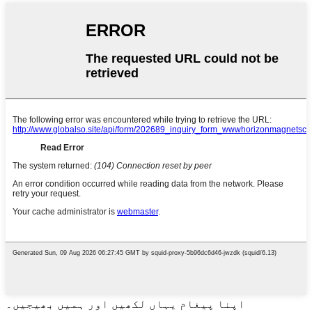
اپنا پیغام یہاں لکھیں اور ہمیں بھیجیں۔