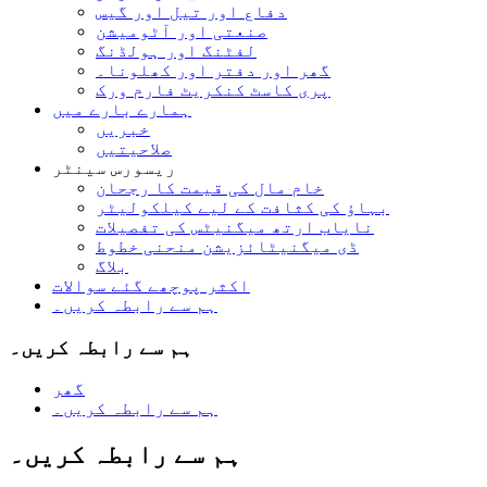
دفاع اور تیل اور گیس
صنعتی اور آٹومیشن
لفٹنگ اور ہولڈنگ
گھر اور دفتر اور کھلونا۔
پری کاسٹ کنکریٹ فارم ورک
ہمارے بارے میں
خبریں
صلاحیتیں
ریسورس سینٹر
خام مال کی قیمت کا رجحان
بہاؤ کی کثافت کے لیے کیلکولیٹر
نایاب ارتھ میگنیٹس کی تفصیلات
ڈی میگنیٹائزیشن منحنی خطوط
بلاگ
اکثر پوچھے گئے سوالات
ہم سے رابطہ کریں۔
ہم سے رابطہ کریں۔
گھر
ہم سے رابطہ کریں۔
ہم سے رابطہ کریں۔