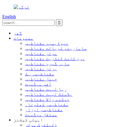
English
گھر
مصنوعات
نیوڈیمیم مقناطیس
ساماریئم کوبالٹ مقناطیس
موٹر مقناطیس
پری کاسٹ کنکریٹ مقناطیس
ماہی گیری مقناطیس
برتن مقناطیس
مقناطیسی ہک
چینل مقناطیس
آفس میگنیٹ
ربڑ لیپت مقناطیس
پلاسٹک لیپت مقناطیس
چپکنے والا مقناطیس
مقناطیسی کھلونا۔
مقناطیسی اوزار
مستقل میگنےٹ
ایپلی کیشنز
الیکٹرک موٹر